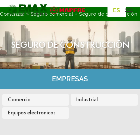
ES
Comenzar
»
Seguro comercial
»
Seguro de construcción
SEGURO DE CONSTRUCCIÓN
EMPRESAS
Comercio
Industrial
Equipos electronicos